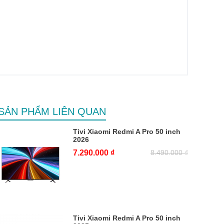
220V~50/60Hz
≤0,5W
0℃～40℃
100W
-15℃～45℃
SẢN PHẨM LIÊN QUAN
20%～80%
Tivi Xiaomi Redmi A Pro 50 inch
2026
<80%
7.290.000 ₫
8.490.000 ₫
Tivi Xiaomi Redmi A Pro 50 inch