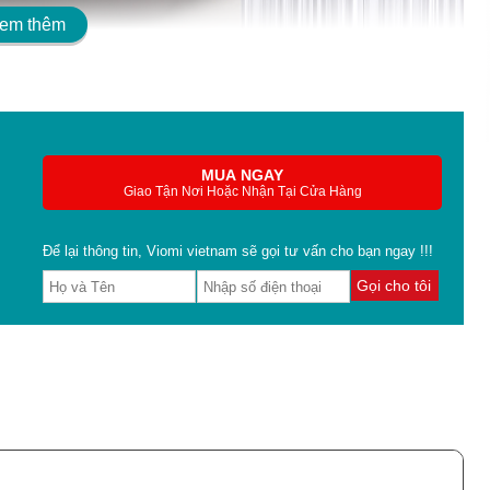
em thêm
MUA NGAY
Giao Tận Nơi Hoặc Nhận Tại Cửa Hàng
Để lại thông tin, Viomi vietnam sẽ gọi tư vấn cho bạn ngay !!!
Gọi cho tôi
nghiệm giải trí đỉnh cao với giá cả phải chăng
u, tiếp tục mang đến cho người dùng những sản phẩm chất
i A Pro 50 inch là một trong những minh chứng rõ ràng cho