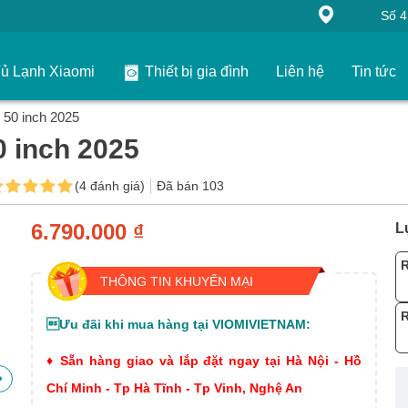
Số 41 Khu
ủ Lạnh Xiaomi
Thiết bị gia đình
Liên hệ
Tin tức
 50 inch 2025
0 inch 2025
(4 đánh giá)
Đã bán 103
6.790.000 ₫
L
-20%
R
THÔNG TIN KHUYẾN MẠI
R
Ưu đãi khi mua hàng tại VIOMIVIETNAM:
♦ Sẵn hàng giao và lắp đặt ngay tại Hà Nội - Hồ
Chí Minh - Tp Hà Tĩnh - Tp Vinh, Nghệ An