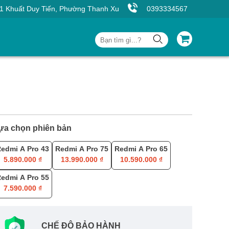
ất Duy Tiến, Phường Thanh Xuân, Hà Nội
0393334567
ựa chọn phiên bản
-20%
edmi A Pro 43
Redmi A Pro 75
Redmi A Pro 65
5.890.000 ₫
13.990.000 ₫
10.590.000 ₫
edmi A Pro 55
7.590.000 ₫
CHẾ ĐỘ BẢO HÀNH