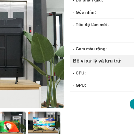
- Độ phân giải:
- Góc nhìn:
- Tốc độ làm mới:
- Gam màu rộng:
Bộ vi xử lý và lưu trữ
- CPU:
- GPU:
- RAM:
- Bộ nhớ flash:
- Hệ điều hành: