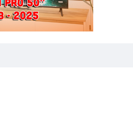
- Trình phát tích hợp:
- Giải mã video:
- Giải mã âm thanh:
- Loa và công suất loa:
Kích thước và trọng lượn
- Kích thước Tivi:
- Kích thước vỏ hộp:
- Trọng lượng cơ sở:
Nguồn cấp điện và môi tr