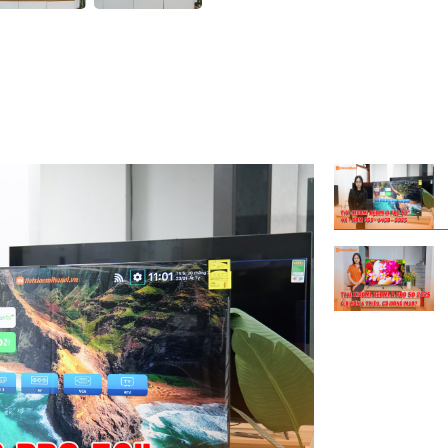
Cấu hình không dây
- WiFi:
- Hồng ngoại:
- Bluetooth:
Giao diện và số lượng
- HDMI:
- AV:
- USB:
- Ethernet:
- S / PDIF:
Âm thanh và video