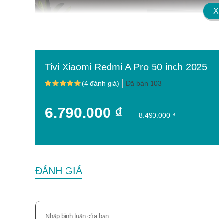
X
Tivi Xiaomi Redmi A Pro 50 inch 2025
(4 đánh giá)
Đã bán 103
6.790.000 ₫
8.490.000 ₫
ĐÁNH GIÁ
Tivi Xiaomi Redmi A Pro 50 inch: Trải 
Xiaomi, thương hiệu công nghệ nổi tiếng toàn cầ
lượng cao với giá cả phải chăng. Tivi Xiaomi Redm