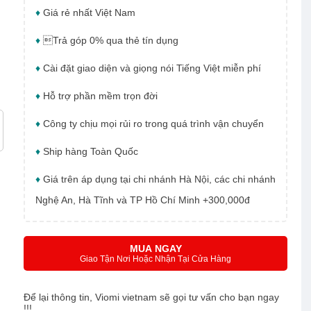
♦
Giá rẻ nhất Việt Nam
♦
Trả góp 0% qua thẻ tín dụng
♦
Cài đặt giao diện và giọng nói Tiếng Việt miễn phí
♦
Hỗ trợ phần mềm trọn đời
♦
Công ty chịu mọi rủi ro trong quá trình vận chuyển
♦
Ship hàng Toàn Quốc
♦
Giá trên áp dụng tại chi nhánh Hà Nội, các chi nhánh
Nghệ An, Hà Tĩnh và TP Hồ Chí Minh +300,000đ
MUA NGAY
Giao Tận Nơi Hoặc Nhận Tại Cửa Hàng
Để lại thông tin, Viomi vietnam sẽ gọi tư vấn cho bạn ngay
!!!