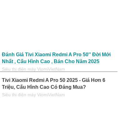
WiFi 6, băng tần kép 2.4GHz/5GHz
Hỗ Trợ
Bluetooth 5.2
Đánh Giá Tivi Xiaomi Redmi A Pro 50'' Đời Mới
Nhất , Cấu Hình Cao , Bán Cho Năm 2025
2 x Cổng HDMI (1 cổng có hỗ trợ eARC)
Siêu thị điện máy ViomiVietNam
1
Tivi Xiaomi Redmi A Pro 50 2025 - Giá Hơn 6
Triệu, Cấu Hình Cao Có Đáng Mua?
2 (bao gồm một USB 3.0)
Siêu thị điện máy ViomiVietNam
1
1