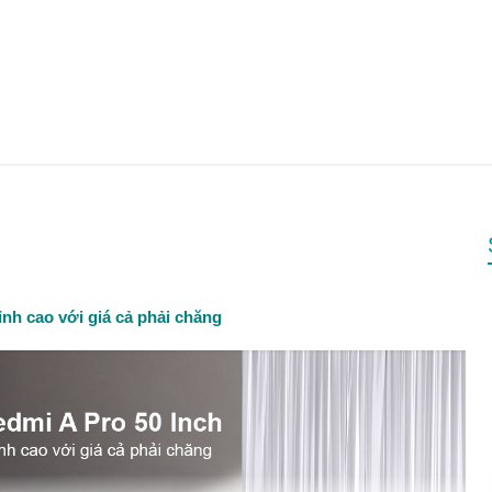
- Điện áp:
- Chế độ chờ:
- Nhiệt độ làm việc:
- Công suất:
- Nhiệt độ bảo quản:
- Độ ẩm:
- Độ ẩm tương đối:
đỉnh cao với giá cả phải chăng