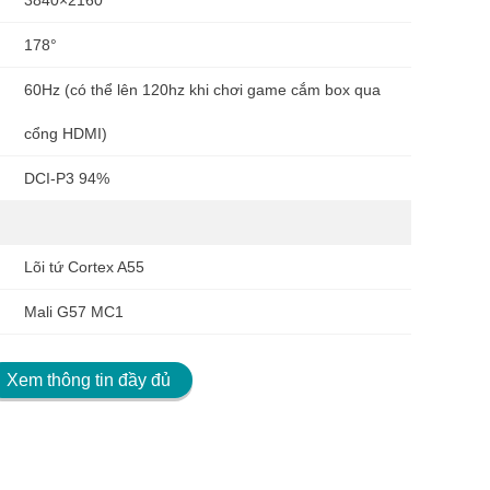
3840×2160
178°
60Hz (có thể lên 120hz khi chơi game cắm box qua
cổng HDMI)
DCI-P3 94%
Lõi tứ Cortex A55
Mali G57 MC1
3GB
Xem thông tin đầy đủ
64GB
Android TV (Hyper OS)