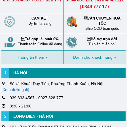
| 0349.777.177
CAM KẾT
VẬN CHUYỂN HOẢ
Uy tín là vàng
TỐC
Ship COD toàn quốc
Trả góp lãi suất 0%
Hỗ trợ trọn đời
Thanh toán Online dễ dàng
Tư vấn miễn phí
Thông tin thêm
Dành cho khách hàng
1
HÀ NỘI
Số 41 Khuất Duy Tiến, Phường Thanh Xuân, Hà Nội
[Xem đường đi]
039.333.4567 - 0927.828.777
8:30 - 21:00
2
LONG BIÊN - HÀ NỘI
194 Hồng Tiến, Phường Bồ Đề, Quận Long Biên, Hà Nội