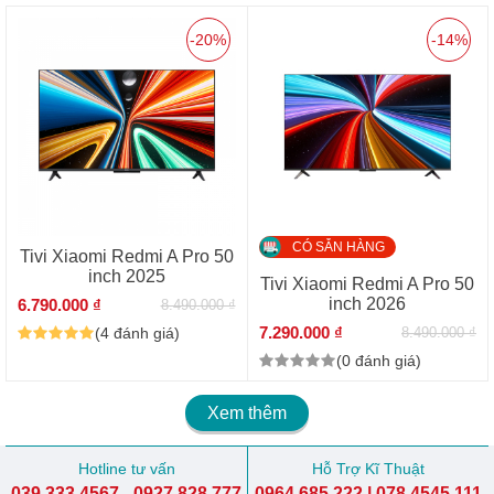
-20%
-14%
CÓ SẴN HÀNG
Tivi Xiaomi Redmi A Pro 50
inch 2025
Tivi Xiaomi Redmi A Pro 50
inch 2026
6.790.000 ₫
8.490.000 ₫
7.290.000 ₫
(4 đánh giá)
8.490.000 ₫
(0 đánh giá)
Xem thêm
Hotline tư vấn
Hỗ Trợ Kĩ Thuật
039.333.4567 - 0927.828.777
0964.685.222 | 078.4545.111