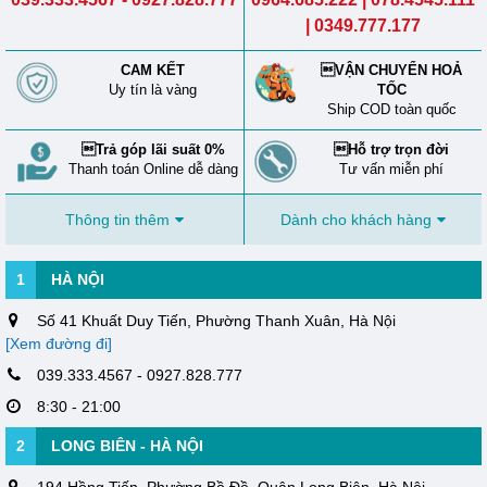
| 0349.777.177
CAM KẾT
VẬN CHUYỂN HOẢ
Uy tín là vàng
TỐC
Ship COD toàn quốc
Trả góp lãi suất 0%
Hỗ trợ trọn đời
Thanh toán Online dễ dàng
Tư vấn miễn phí
Thông tin thêm
Dành cho khách hàng
1
HÀ NỘI
Số 41 Khuất Duy Tiến, Phường Thanh Xuân, Hà Nội
[Xem đường đi]
039.333.4567 - 0927.828.777
8:30 - 21:00
2
LONG BIÊN - HÀ NỘI
194 Hồng Tiến, Phường Bồ Đề, Quận Long Biên, Hà Nội