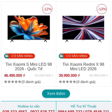
-12%
-13%
CÓ SẴN HÀNG
CÓ SẴN HÀNG
Tivi Xiaomi S Mini LED 98
Tivi Xiaomi Redmi X 98
2026 - Quốc Tế
Mini LED 2026
46.490.000 ₫
39.990.000 ₫
52.990.000 ₫
45.990.000 ₫
(0 đánh giá)
(0 đánh giá)
Xem thêm
Hotline tư vấn
Hỗ Trợ Kĩ Thuật
039.333.4567 - 0927.828.777
0964.685.222 | 078.4545.111